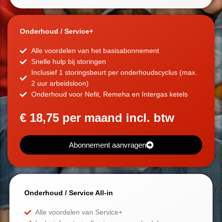
Onderhoud / Service+
Alle voordelen van het basisabonnement
Snelle hulp bij storingen
Inclusief 1 storingsbeurt per onderhoudscyclus (max.
2 uur arbeidsloon)
Onderhoud voor Nefit, Remeha en Intergas ketels
€ 18,75 per maand incl. btw
Abonnement aanvragen
Onderhoud / Service All-in
Alle voordelen van Service+